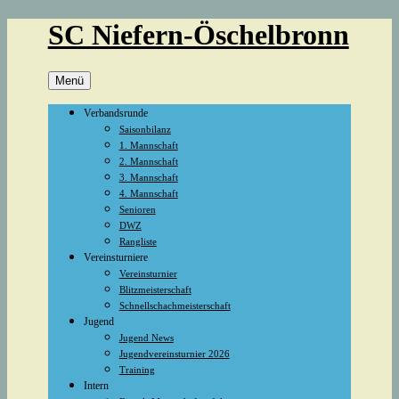
Zum
SC Niefern-Öschelbronn
Inhalt
springen
Menü
Verbandsrunde
Saisonbilanz
1. Mannschaft
2. Mannschaft
3. Mannschaft
4. Mannschaft
Senioren
DWZ
Rangliste
Vereinsturniere
Vereinsturnier
Blitzmeisterschaft
Schnellschachmeisterschaft
Jugend
Jugend News
Jugendvereinsturnier 2026
Training
Intern