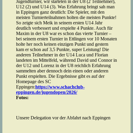
Jugendturnier, wir starteten in der U8 (2 Teilnehmer),
U12 (2) und U14 (3). Was Erfahrung bringt sah man
in Eppingen ganz deutlich: Die Spieler, mit den
meisten Turnierteilnahmen holten die meisten Punkte!
So zeigte sich Meik in seinem ersten U14 Jahr
deutlich verbessert und erspielte 4 Punkte. Auch für
Maxim in der U8 war es schon das vierte Turnier –
bei seinem ersten Turnier in Ettlingen vor 10 Monaten
holte her noch keinen einzigen Punkt und gestern
kam er schon auf 3,5 Punkte, super Leistung! Die
anderen Teilnehmer in der U14 Luca und Florian
landeten im Mittelfeld, während David und Connor in
der U12 und Lorenz in der U8 reichlich Erfahrung
sammelten aber dennoch dein einen oder anderen
Punkt erspielten. Die Ergebnisse gibt es auf der
Homepage des SC
Eppingen:
https://www.schachclub-
eppingen.de/jugendopen/2026/
Fotos:
Unsere Delegation vor der Abfahrt nach Eppingen