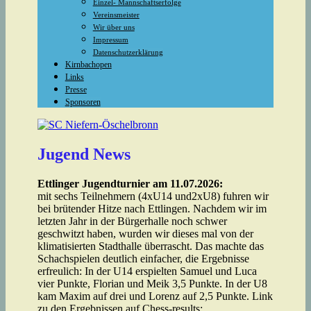
Einzel- Mannschaftserfolge
Vereinsmeister
Wir über uns
Impressum
Datenschutzerklärung
Kirnbachopen
Links
Presse
Sponsoren
Jugend News
Ettlinger Jugendturnier am 11.07.2026:
mit sechs Teilnehmern (4xU14 und2xU8) fuhren wir
bei brütender Hitze nach Ettlingen. Nachdem wir im
letzten Jahr in der Bürgerhalle noch schwer
geschwitzt haben, wurden wir dieses mal von der
klimatisierten Stadthalle überrascht. Das machte das
Schachspielen deutlich einfacher, die Ergebnisse
erfreulich: In der U14 erspielten Samuel und Luca
vier Punkte, Florian und Meik 3,5 Punkte. In der U8
kam Maxim auf drei und Lorenz auf 2,5 Punkte. Link
zu den Ergebnissen auf Chess-results: