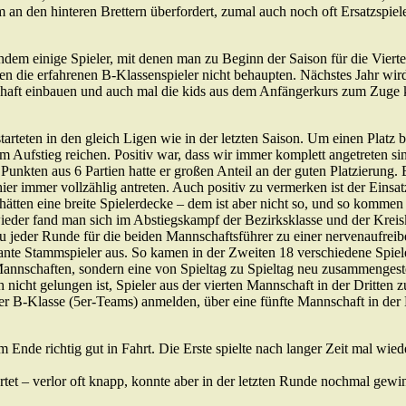
m an den hinteren Brettern überfordert, zumal auch noch oft Ersatzspi
dem einige Spieler, mit denen man zu Beginn der Saison für die Vierte 
en die erfahrenen B-Klassenspieler nicht behaupten. Nächstes Jahr wird
nnschaft einbauen und auch mal die kids aus dem Anfängerkurs zum Zuge
arteten in den gleich Ligen wie in der letzten Saison. Um einen Platz bes
um Aufstieg reichen. Positiv war, dass wir immer komplett angetreten sin
 Punkten aus 6 Partien hatte er großen Anteil an der guten Platzierung. 
hier immer vollzählig antreten. Auch positiv zu vermerken ist der Eins
hätten eine breite Spielerdecke – dem ist aber nicht so, und so kommen
der fand man sich im Abstiegskampf der Bezirksklasse und der Kreiskl
u jeder Runde für die beiden Mannschaftsführer zu einer nervenaufrei
ante Stammspieler aus. So kamen in der Zweiten 18 verschiedene Spiele
Mannschaften, sondern eine von Spieltag zu Spieltag neu zusammengeste
 nicht gelungen ist, Spieler aus der vierten Mannschaft in der Dritten zu
 der B-Klasse (5er-Teams) anmelden, über eine fünfte Mannschaft in de
e richtig gut in Fahrt. Die Erste spielte nach langer Zeit mal wiede
rtet – verlor oft knapp, konnte aber in der letzten Runde nochmal gewi