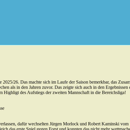
unde 2025/26. Das machte sich im Laufe der Saison bemerkbar, das Zus
chen als in den Jahren zuvor. Das zeigte sich auch in den Ergebnisse
dem Highligt des Aufstiegs der zweiten Mannschaft in die Bereichsliga!
sse
verlassen, dafür wechselten Jürgen Morlock und Robert Kaminski vom 
eich das erste Spiel gegen Forst und konnten das nicht mehr wettmache