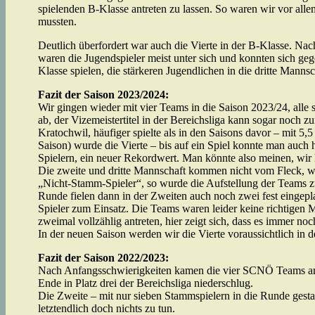
spielenden B-Klasse antreten zu lassen. So waren wir vor alle
mussten.
Deutlich überfordert war auch die Vierte in der B-Klasse. Nach
waren die Jugendspieler meist unter sich und konnten sich geg
Klasse spielen, die stärkeren Jugendlichen in die dritte Ma
Fazit der Saison 2023/2024:
Wir gingen wieder mit vier Teams in die Saison 2023/24, alle st
ab, der Vizemeistertitel in der Bereichsliga kann sogar noch z
Kratochwil, häufiger spielte als in den Saisons davor – mit 5,5
Saison) wurde die Vierte – bis auf ein Spiel konnte man auch 
Spielern, ein neuer Rekordwert. Man könnte also meinen, wir 
Die zweite und dritte Mannschaft kommen nicht vom Fleck, wie
„Nicht-Stamm-Spieler“, so wurde die Aufstellung der Teams z
Runde fielen dann in der Zweiten auch noch zwei fest eingepl
Spieler zum Einsatz. Die Teams waren leider keine richtigen 
zweimal vollzählig antreten, hier zeigt sich, dass es immer noch
In der neuen Saison werden wir die Vierte voraussichtlich in
Fazit der Saison 2022/2023:
Nach Anfangsschwierigkeiten kamen die vier SCNÖ Teams am End
Ende in Platz drei der Bereichsliga niederschlug.
Die Zweite – mit nur sieben Stammspielern in die Runde gesta
letztendlich doch nichts zu tun.