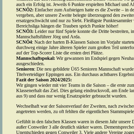
auch ein Erfolg ist. Jeweils 6 Punkte erspielten Michael und 
SCNÖ2:
Einfacher zum Aufsteigen hatte es die Zweite – in de
vergeben, aber unsere Zweite belegte überzeugend den zweite
ersatzgeschwächt und nur zu Siebt. Fleißigste Punktesammler
Bereichsliga hängen die Trauben sprich Punkte höher!
SCNÖ3:
Leider nur fünf Spiele konnte die Dritte bestreiten, 
Mannschaftsführer Jörg und Arda.
SCNÖ4
: Nach der harten B-Klassen Saison im Vorjahr startete
durchweg einige Jahre älteren Spieler zum großen Teil unterfo
auf der Top-Scorer Liste die ersten drei Plätze.
Mannschaftspokal:
Wir gewannen im Endspiel gegen Neuhaus
ausgeschieden.
Senioren
: Die neu gebildete Ü65 Senioren Mannschaft wurde 
Titelverteidiger Eppingen aus. Ein durchaus achtbares Ergebni
Fazit der Saison 2024/2025:
Wir gingen wieder mit vier Teams in die Saison – die erste z
Klassenerhalt das Ziel. Dies gelang eindrucksvoll, am Ende lan
aus 9) und dass nur wenig Ersatzspieler gebraucht wurden.
Wechselhaft war der Saisonverlauf der Zweiten, nach zwischen
angetreten werden, zu oft fehlten die eigentlichen Stammspiele
Gefühlt in den falschen Klassen waren in diesem Jahr unsere D
außer Conweiler 3 alle deutlich stärker waren. Dementsprechen
Unentschieden gegen Conweiler 3. Viele andere Vereine zogen e