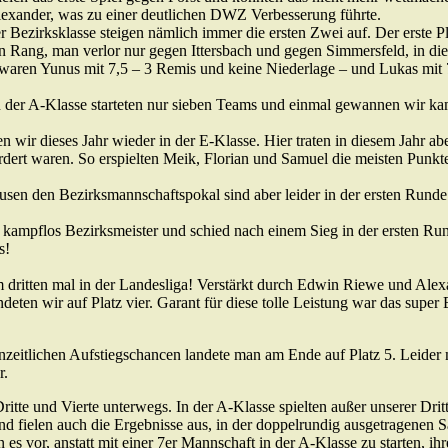
Alexander, was zu einer deutlichen DWZ Verbesserung führte.
r Bezirksklasse steigen nämlich immer die ersten Zwei auf. Der erste P
n Rang, man verlor nur gegen Ittersbach und gegen Simmersfeld, in di
 waren Yunus mit 7,5 – 3 Remis und keine Niederlage – und Lukas mit 7
in der A-Klasse starteten nur sieben Teams und einmal gewannen wir kamp
n wir dieses Jahr wieder in der E-Klasse. Hier traten in diesem Jahr ab
rdert waren. So erspielten Meik, Florian und Samuel die meisten Punkte
en den Bezirksmannschaftspokal sind aber leider in der ersten Rund
kampflos Bezirksmeister und schied nach einem Sieg in der ersten Ru
s!
um dritten mal in der Landesliga! Verstärkt durch Edwin Riewe und Al
deten wir auf Platz vier. Garant für diese tolle Leistung war das super 
zeitlichen Aufstiegschancen landete man am Ende auf Platz 5. Leider 
r.
ritte und Vierte unterwegs. In der A-Klasse spielten außer unserer Drit
d fielen auch die Ergebnisse aus, in der doppelrundig ausgetragenen S
s vor, anstatt mit einer 7er Mannschaft in der A-Klasse zu starten, ihr