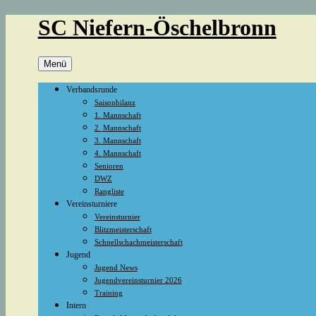
Zum
SC Niefern-Öschelbronn
Inhalt
springen
Menü
Verbandsrunde
Saisonbilanz
1. Mannschaft
2. Mannschaft
3. Mannschaft
4. Mannschaft
Senioren
DWZ
Rangliste
Vereinsturniere
Vereinsturnier
Blitzmeisterschaft
Schnellschachmeisterschaft
Jugend
Jugend News
Jugendvereinsturnier 2026
Training
Intern