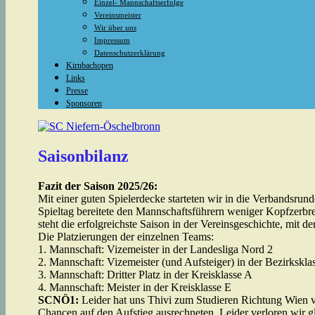
Einzel- Mannschaftserfolge
Vereinsmeister
Wir über uns
Impressum
Datenschutzerklärung
Kirnbachopen
Links
Presse
Sponsoren
Saisonbilanz
Fazit der Saison 2025/26:
Mit einer guten Spielerdecke starteten wir in die Verbandsr
Spieltag bereitete den Mannschaftsführern weniger Kopfzerbre
steht die erfolgreichste Saison in der Vereinsgeschichte, mit 
Die Platzierungen der einzelnen Teams:
1. Mannschaft: Vizemeister in der Landesliga Nord 2
2. Mannschaft: Vizemeister (und Aufsteiger) in der Bezirkskla
3. Mannschaft: Dritter Platz in der Kreisklasse A
4. Mannschaft: Meister in der Kreisklasse E
SCNÖ1:
Leider hat uns Thivi zum Studieren Richtung Wien 
Chancen auf den Aufstieg ausrechneten. Leider verloren wir gl