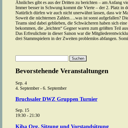
Ähnliches gibt es aus der Dritten zu berichten – am Anfang v
Immer besser in Schwung kommt die Vierte – der 2. Platz in de
Natürlich dürfen wir auch nicht unerwähnt lassen, dass wir M
Soweit die nüchternen Zahlen….was ist sonst aufgefallen? Die
Teams sind dabei geblieben, die Schwächeren haben sich eine 
bekommen, die „leichten“ Gegner waren zum größten Teil aus
Das Erfreulichste in dieser Saison war die Mitgliederentwic
drei Stammspielern in der Zweiten problemlos abfangen. Somit
Suchen
nach:
Bevorstehende Veranstaltungen
Sep.
4
4. September
-
6. September
Bruchsaler DWZ Gruppen Turnier
Sep.
15
19:30
-
21:30
Kiba Org. Sitzung und Vorstandsitzung