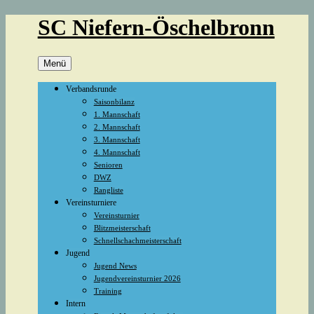
Zum
SC Niefern-Öschelbronn
Inhalt
springen
Menü
Verbandsrunde
Saisonbilanz
1. Mannschaft
2. Mannschaft
3. Mannschaft
4. Mannschaft
Senioren
DWZ
Rangliste
Vereinsturniere
Vereinsturnier
Blitzmeisterschaft
Schnellschachmeisterschaft
Jugend
Jugend News
Jugendvereinsturnier 2026
Training
Intern