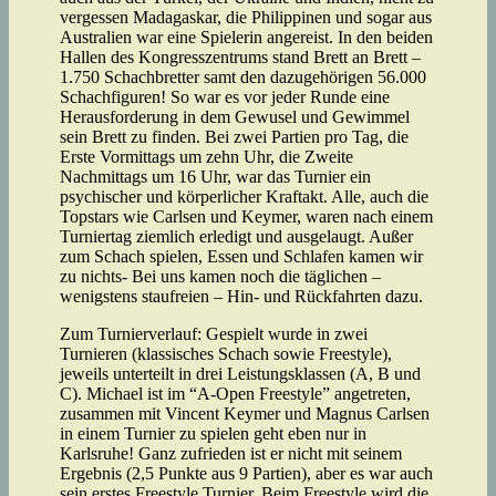
vergessen Madagaskar, die Philippinen und sogar aus
Australien war eine Spielerin angereist. In den beiden
Hallen des Kongresszentrums stand Brett an Brett –
1.750 Schachbretter samt den dazugehörigen 56.000
Schachfiguren! So war es vor jeder Runde eine
Herausforderung in dem Gewusel und Gewimmel
sein Brett zu finden. Bei zwei Partien pro Tag, die
Erste Vormittags um zehn Uhr, die Zweite
Nachmittags um 16 Uhr, war das Turnier ein
psychischer und körperlicher Kraftakt. Alle, auch die
Topstars wie Carlsen und Keymer, waren nach einem
Turniertag ziemlich erledigt und ausgelaugt. Außer
zum Schach spielen, Essen und Schlafen kamen wir
zu nichts- Bei uns kamen noch die täglichen –
wenigstens staufreien – Hin- und Rückfahrten dazu.
Zum Turnierverlauf: Gespielt wurde in zwei
Turnieren (klassisches Schach sowie Freestyle),
jeweils unterteilt in drei Leistungsklassen (A, B und
C). Michael ist im “A-Open Freestyle” angetreten,
zusammen mit Vincent Keymer und Magnus Carlsen
in einem Turnier zu spielen geht eben nur in
Karlsruhe! Ganz zufrieden ist er nicht mit seinem
Ergebnis (2,5 Punkte aus 9 Partien), aber es war auch
sein erstes Freestyle Turnier. Beim Freestyle wird die