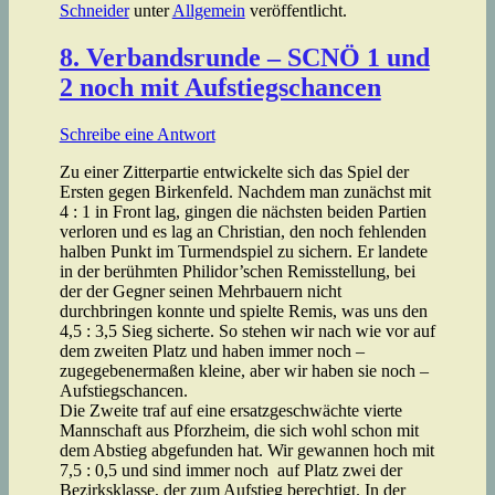
Schneider
unter
Allgemein
veröffentlicht.
8. Verbandsrunde – SCNÖ 1 und
2 noch mit Aufstiegschancen
Schreibe eine Antwort
Zu einer Zitterpartie entwickelte sich das Spiel der
Ersten gegen Birkenfeld. Nachdem man zunächst mit
4 : 1 in Front lag, gingen die nächsten beiden Partien
verloren und es lag an Christian, den noch fehlenden
halben Punkt im Turmendspiel zu sichern. Er landete
in der berühmten Philidor’schen Remisstellung, bei
der der Gegner seinen Mehrbauern nicht
durchbringen konnte und spielte Remis, was uns den
4,5 : 3,5 Sieg sicherte. So stehen wir nach wie vor auf
dem zweiten Platz und haben immer noch –
zugegebenermaßen kleine, aber wir haben sie noch –
Aufstiegschancen.
Die Zweite traf auf eine ersatzgeschwächte vierte
Mannschaft aus Pforzheim, die sich wohl schon mit
dem Abstieg abgefunden hat. Wir gewannen hoch mit
7,5 : 0,5 und sind immer noch auf Platz zwei der
Bezirksklasse, der zum Aufstieg berechtigt. In der