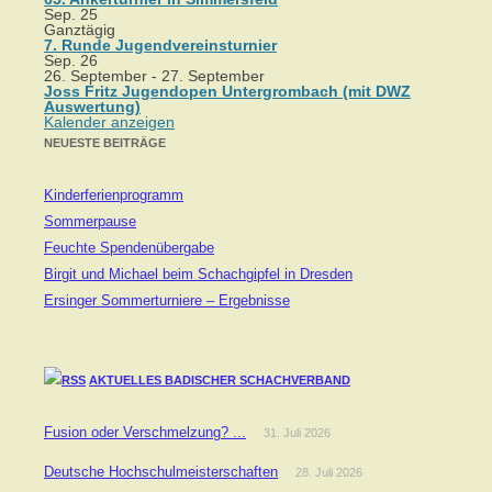
Sep.
25
Ganztägig
7. Runde Jugendvereinsturnier
Sep.
26
26. September
-
27. September
Joss Fritz Jugendopen Untergrombach (mit DWZ
Auswertung)
Kalender anzeigen
NEUESTE BEITRÄGE
Kinderferienprogramm
Sommerpause
Feuchte Spendenübergabe
Birgit und Michael beim Schachgipfel in Dresden
Ersinger Sommerturniere – Ergebnisse
AKTUELLES BADISCHER SCHACHVERBAND
Fusion oder Verschmelzung? ...
31. Juli 2026
Deutsche Hochschulmeisterschaften
28. Juli 2026